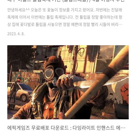
안녕하세요^^ 오늘은 또 꽃놀이 정보를 가지고 왔어요. 저번에는 진달래
축제에 이어서 이번에는 튤립 축제입니다. 전 튤립을 정말 좋아하는데 항
상 집에 꽃다발로 튤립을 사놓으면 정말 예쁜데 정말 빨리 시들어 버리더
라고요. 그래서 조만간 저도 시간이 된다면 이월드에 가서 튤립을 실컷
2023. 4. 8.
보고 올까 생각 중입니다. 1. 이월드 튤립 축제 이번 튤립 축제는 이월드
튤립 트래블이라는 명칭으로 진행된다고 합니다. 네덜란드 튤립으로의
여행, 대구시 유럽동 이월드의 튤립정원으로 초대합니다. 튤립 축제 기간
이월드에서는 도심에서 쉽게 접하지 못하는 튤립과 함께 일상에서 느끼
지 못했던 여유를 느끼고 자연과 튤립이 하나가 되어 싱그러운 튤립의 향
연을 5000평의 규모로 100만송이 튤립 가든에서 보고 즐길 수 있습니다.
축제 ..
에픽게임즈 무료배포 다운로드 : 다잉라이트 인핸스드 에디션