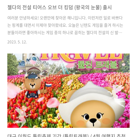
젤다의 전설 티어스 오브 더 킹덤 (왕국의 눈물) 출시
여러분 안녕하세요! 오랜만에 찾아온 해니입니다. 이런저런 일로 바쁘다
는 핑계를 대면서 이제야 찾아왔네요. 오늘은 닌텐도 게임을 즐겨 하시는
분들이라면 좋아하시는 게임 중의 하나로 꼽히는 젤다의 전설의 신 발매
작인 티어스 오브 더 킹덤에 대한 정보를 가지고 왔어요. 얼른 들어가서
2023. 5. 12.
한번 볼까요? 1. 젤다의 전설 티어스 오브 더 킹덤 소개 끝없는 모험의 무
대가 하늘로 넓어집니다. " 젤다의 전설 브레스 오브 더 와일드 " 속편으
로 등장했습니다. 하늘에 떠 있는 섬들, 처음 보는 무기, 신기한 탈것들
등등 도대체 하이랄에 무슨 일이 일어난 것일까요? 당신만의 끝없는 모
험이 다시 시작됩니다. 젤다의 전설 메인 시리즈의 20번째 작품으로 부
제를 직역한 '왕국의 눈물', '왕눈' 이라는 별명으로도 불립니다. 게임의..
대구 이월드 튤립축제 기간 (튤립트래블) / 4월 여행지 추천