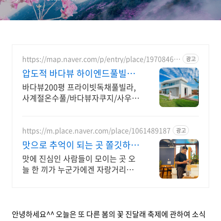
https://map.naver.com/p/entry/place/19708468
광고
86
압도적 바다뷰 하이엔드풀빌라
바다뷰 자쿠지 상시 무료
바다뷰200평 프라이빗독채풀빌라,
사계절온수풀/바다뷰자쿠지/사우
나/200인치시네마 200평 잔디정원,
소파에서 바다뷰, 에메랄드 감성 수
영장, 핀란드 사우나, 불멍
https://m.place.naver.com/place/1061489187
광고
맛으로 추억이 되는 곳 쫄깃하게
찢어먹는 가오리찜
맛에 진심인 사람들이 모이는 곳 오
늘 한 끼가 누군가에겐 자랑거리가
됩니다. 강화 대표 미식 코스 고려산
호랑이 가오리찜 이맛에 교동 석모
도 강화 여행 온다
안녕하세요^^ 오늘은 또 다른 봄의 꽃 진달래 축제에 관하여 소식