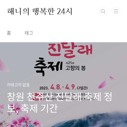
본문 바로가기
해니의 행복한 24시
홈
태그
카테고리 없음
창원 천주산 진달래 축제 정
보, 축제 기간
by 가해니
2023. 4. 5.